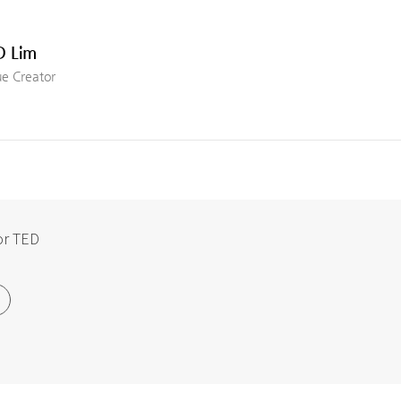
D Lim
ue Creator
or TED