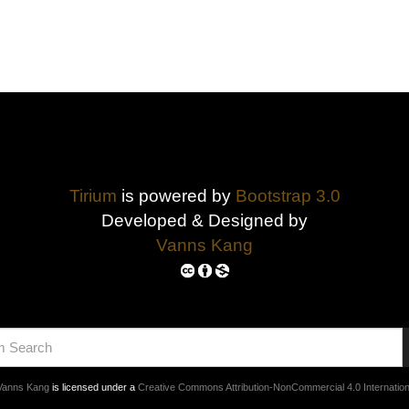
Tirium
is powered by
Bootstrap 3.0
Developed & Designed by
Vanns Kang
Vanns Kang
is licensed under a
Creative Commons Attribution-NonCommercial 4.0 Internation