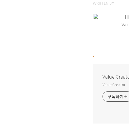
WRITTEN BY
TE
Val
,
Value Creat
Value Creator
구독하기