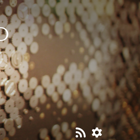
티스토리툴바
D